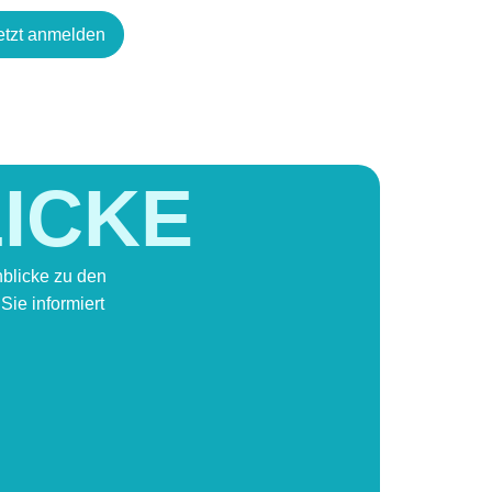
etzt anmelden
LICKE
nblicke zu den
ie informiert