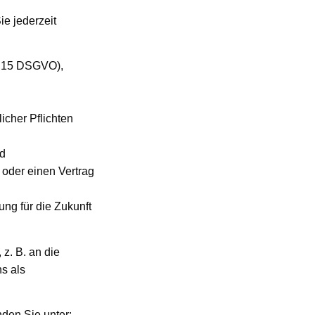
e jederzeit
t. 15 DSGVO),
icher Pflichten
nd
 oder einen Vertrag
ung für die Zukunft
z. B. an die
s als
nden Sie unter: