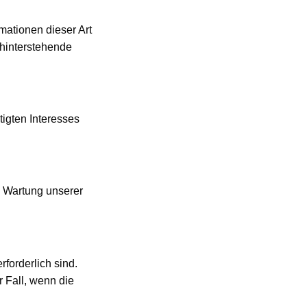
mationen dieser Art
ahinterstehende
tigten Interesses
e Wartung unserer
forderlich sind.
r Fall, wenn die