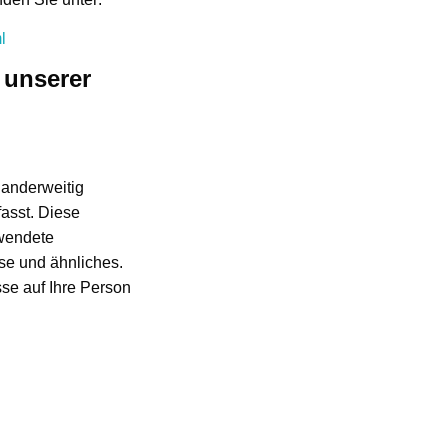
l
 unserer
 anderweitig
fasst. Diese
rwendete
se und ähnliches.
se auf Ihre Person