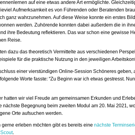
nnenlernen auf eine etwas andere Art ermöglichte. Gleichzeitig
eviel Aufmerksamkeit es von Führenden oder Beratenden brauc
rklich ganz wahrzunehmen. Auf diese Weise konnte ein erstes Bild
onnen werden. Zuhörende konnten dabei außerdem die in ihn
d ihre Bedeutung reflektieren. Das war schon eine gewisse H
hen Reise.
en dazu das theoretisch Vermittelte aus verschiedenen Perspe
ispiele für die praktische Nutzung in den jeweiligen Arbeitskon
hluss einer vierstündigen Online-Session Schöneres geben, a
folgende Worte fasste: “Zu Beginn war ich etwas gestresst. Nun 
er hatten wir viel Freude am gemeinsamen Erkunden und Erlebe
e nächste Begegnung beim zweiten Modul am 20. Mai 2021, wo 
ragene Orte aufsuchen werden.
h gerne erleben möchten gibt es bereits eine
nächste Terminseri
 Scout
.