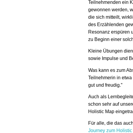
Teilnehmenden ein Ke
gewonnen werden, wi
die sich mitteilt, wi
des Erzählenden gew
Resonanz erspüren un
zu Beginn einer solc
Kleine Übungen dient
sowie Impulse und Be
Was kann es zum Absc
Teilnehmerin in etwa 
gut und freudig.”
Auch als Lernbegleit
schon sehr auf unser
Holistic Map einget
Für alle, die das auc
Journey zum Holistic