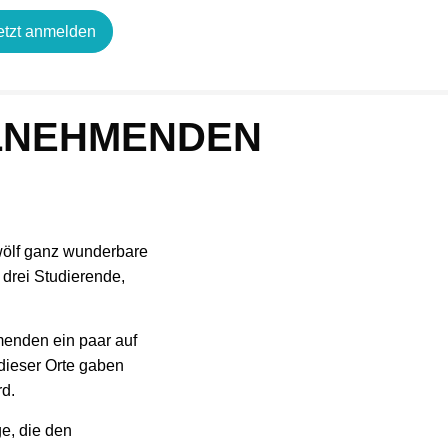
etzt anmelden
EILNEHMENDEN
Zwölf ganz wunderbare
drei Studierende,
menden ein paar auf
 dieser Orte gaben
rd.
e, die den