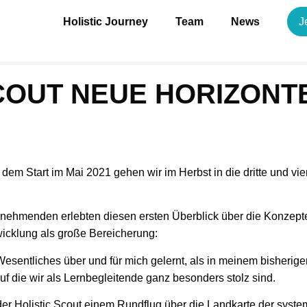
Holistic Journey
Team
News
J
SCOUT NEUE HORIZONT
dem Start im Mai 2021 gehen wir im Herbst in die dritte und vi
lnehmenden erlebten diesen ersten Überblick über die Konzept
wicklung als große Bereicherung:
Wesentliches über und für mich gelernt, als in meinem bisherig
f die wir als Lernbegleitende ganz besonders stolz sind.
der Holistic Scout einem Rundflug über die Landkarte der syste