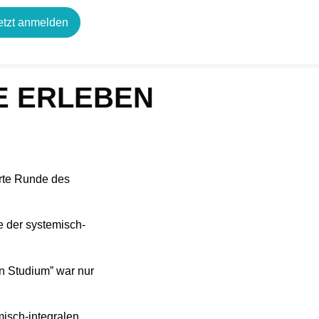
etzt anmelden
E ERLEBEN
erte Runde des
e der systemisch-
en Studium” war nur
misch-integralen