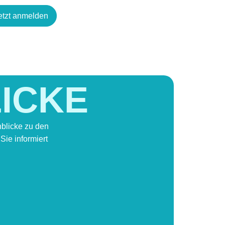
etzt anmelden
LICKE
nblicke zu den
ie informiert