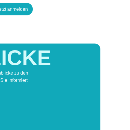
etzt anmelden
LICKE
nblicke zu den
ie informiert